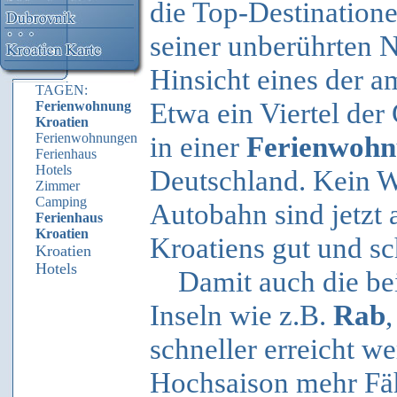
die Top-Destination
seiner unberührten N
Hinsicht eines der a
TAGEN:
Etwa ein Viertel der
Ferienwohnung
Kroatien
Ferienwohnungen
in einer
Ferienwoh
Ferienhaus
Hotels
Deutschland. Kein W
Zimmer
Camping
Autobahn sind jetzt 
Ferienhaus
Kroatien
Kroatiens gut und sc
Kroatien
Hotels
Damit auch die bei 
Inseln wie z.B.
Rab
schneller erreicht w
Hochsaison mehr Fäh