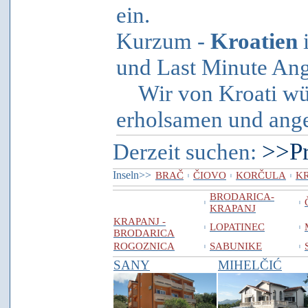
ein.
Kurzum -
Kroatien
i
und Last Minute An
Wir von Kroati wün
erholsamen und ange
>>Pr
Derzeit suchen:
Inseln>>
BRAČ
ČIOVO
KORČULA
K
I
I
I
BRODARICA-
I
I
KRAPANJ
KRAPANJ -
LOPATINEC
I
I
BRODARICA
ROGOZNICA
SABUNIKE
I
I
SANY
MIHELČIĆ