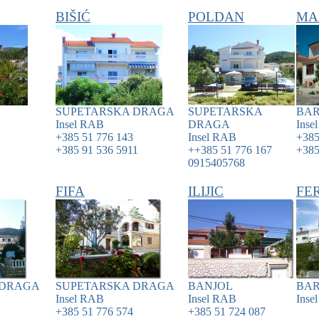
BIŠIĆ
POLDAN
MA
SUPETARSKA DRAGA
SUPETARSKA
BA
Insel
RAB
DRAGA
Inse
+385 51 776 143
Insel
RAB
+385
+385 91 536 5911
++385 51 776 167
+385
0915405768
FIFA
ILIJIC
FE
 DRAGA
SUPETARSKA DRAGA
BANJOL
BA
Insel
RAB
Insel
RAB
Inse
+385 51 776 574
+385 51 724 087