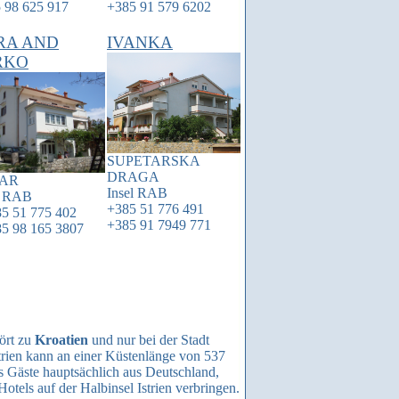
 98 625 917
+385 91 579 6202
RA AND
IVANKA
RKO
SUPETARSKA
DRAGA
AR
Insel
RAB
l
RAB
+385 51 776 491
5 51 775 402
+385 91 7949 771
5 98 165 3807
hört zu
Kroatien
und nur bei der Stadt
trien kann an einer Küstenlänge von 537
s Gäste hauptsächlich aus Deutschland,
otels auf der Halbinsel Istrien verbringen.