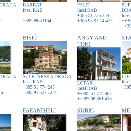
 DRAGA
BARBAT
PALIT
SUP
Insel
RAB
Insel
RAB
DR
+385 51 725 354
Inse
2
+38598633164
+385 98 93 14 473
++38
++38
BIŠIĆ
ANGY AND
ST
TONI
 DRAGA
SUPETARSKA DRAGA
LOP
Insel
RAB
Inse
LOPAR
+385 51 774 243
+385
Insel
RAB
36
+385 91 527 12 41
++385 51 775 467
++385 98 861 416
FAFANDJELI
SUBIC
ME