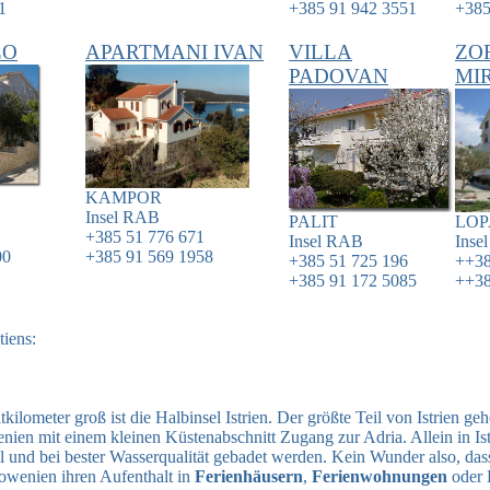
1
+385 91 942 3551
+385
LO
APARTMANI IVAN
VILLA
ZO
PADOVAN
MI
KAMPOR
Insel
RAB
PALIT
LOP
+385 51 776 671
Insel
RAB
Inse
00
+385 91 569 1958
+385 51 725 196
++38
+385 91 172 5085
++38
tiens:
kilometer groß ist die Halbinsel Istrien. Der größte Teil von Istrien ge
nien mit einem kleinen Küstenabschnitt Zugang zur Adria. Allein in Is
 und bei bester Wasserqualität gebadet werden. Kein Wunder also, das
lowenien ihren Aufenthalt in
Ferienhäusern
,
Ferienwohnungen
oder H