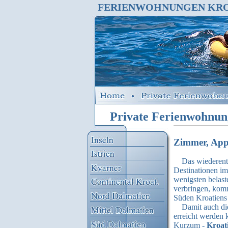
FERIENWOHNUNGEN KRO
Private Ferienwohnun
Zimmer, Appa
Das wiederentd
Destinationen im
wenigsten belast
verbringen, kom
Süden Kroatiens 
Damit auch die b
erreicht werden 
Kurzum -
Kroat