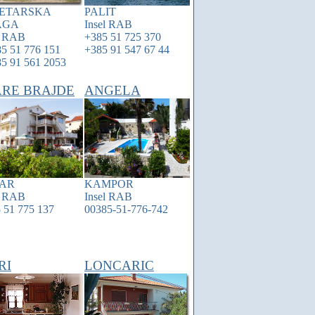
ETARSKA
PALIT
AGA
Insel
RAB
l
RAB
+385 51 725 370
5 51 776 151
+385 91 547 67 44
5 91 561 2053
ARE BRAJDE
ANGELA
AR
KAMPOR
l
RAB
Insel
RAB
 51 775 137
00385-51-776-742
RI
LONCARIC