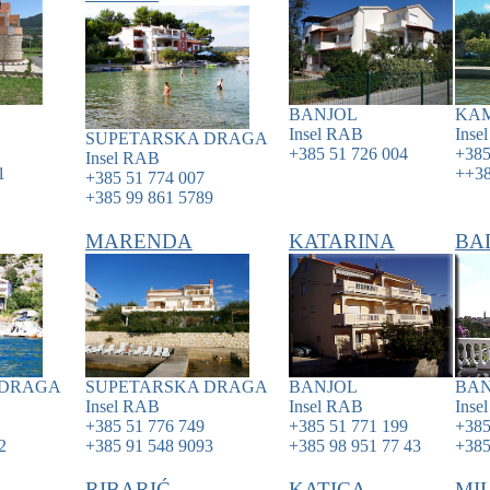
BANJOL
KA
Insel
RAB
Inse
SUPETARSKA DRAGA
+385 51 726 004
+385
Insel
RAB
1
++38
+385 51 774 007
+385 99 861 5789
MARENDA
KATARINA
BA
 DRAGA
SUPETARSKA DRAGA
BANJOL
BAN
Insel
RAB
Insel
RAB
Inse
+385 51 776 749
+385 51 771 199
+385
2
+385 91 548 9093
+385 98 951 77 43
+385
RIBARIĆ
KATICA
MI