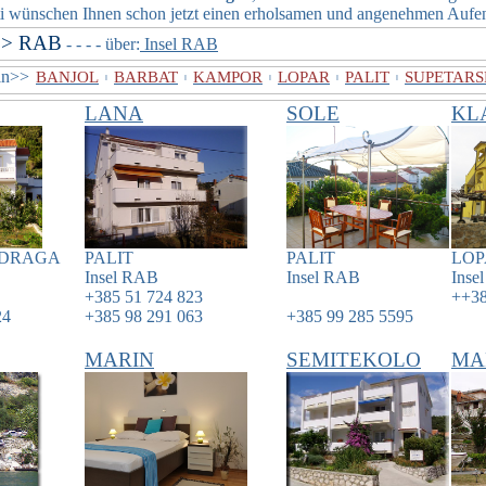
wünschen Ihnen schon jetzt einen erholsamen und angenehmen Aufent
>> RAB
- - - - über:
Insel RAB
eln>>
BANJOL
BARBAT
KAMPOR
LOPAR
PALIT
SUPETAR
I
I
I
I
I
LANA
SOLE
KL
 DRAGA
PALIT
PALIT
LOP
Insel
RAB
Insel
RAB
Inse
+385 51 724 823
++38
24
+385 98 291 063
+385 99 285 5595
MARIN
SEMITEKOLO
MA