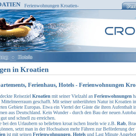
ATIEN
Ferienwohnungen Kroatien-
Ferienhaus,Appartements
gen in Kroatien
rtements, Ferienhaus, Hotels - Ferienwohnungen Kro
eckte Reiseziel
Kroatien
mit seiner Vielzahl an
Ferienwohnungen
ha
 Mittelmeerraum geschafft. Mit seiner unberührten Natur ist Kroatien i
eten Gebiete Europas. Etwa ein Viertel der Gäste die ihren Aufenthalt 
men aus Deutschland. Kein Wunder - durch den Bau der neuen Autobahn
gut und schnell zu erreichen.
ei den Urlaubern so beliebten kroat ischen Inseln wie z.B.
Rab
, Bra
können, setzt man in der Hochsaison mehr Fähren zur Beförderung der 
ien
ist mit seinen
Ferienwohnungen
,
Hotels
und Last Minute Angebot