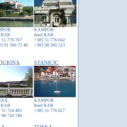
MPOR
KAMPOR
l
RAB
Insel
RAB
 51 776 767
+385 51 776 042
5 91 566 72 40
+385 98 260 323
DURINA
STANICIC
JOL
KAMPOR
l
RAB
Insel
RAB
 51 724 483
+385 51 776 027
 98 720 749
LA
TOSKA