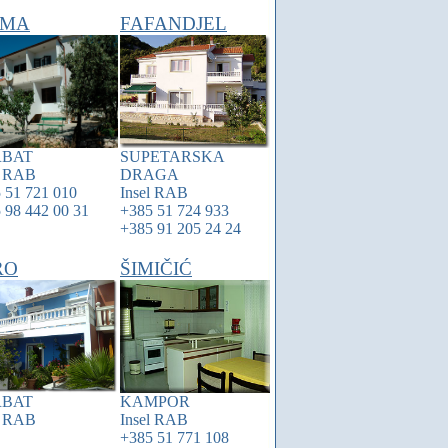
MA
FAFANDJEL
RBAT
SUPETARSKA
l
RAB
DRAGA
 51 721 010
Insel
RAB
 98 442 00 31
+385 51 724 933
+385 91 205 24 24
RO
ŠIMIČIĆ
RBAT
KAMPOR
l
RAB
Insel
RAB
+385 51 771 108