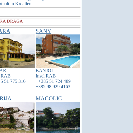
halt in Kroatien.
SKA DRAGA
ARA
SANY
AR
BANJOL
l
RAB
Insel
RAB
5 51 775 316
++385 51 724 489
+385 98 929 4163
RIJA
MACOLIC