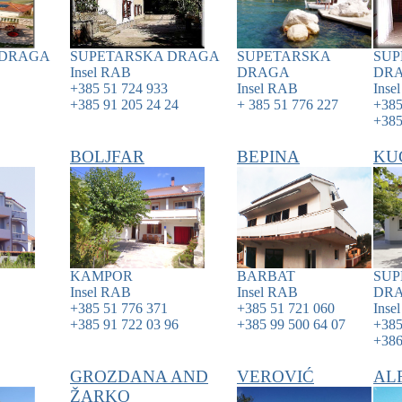
 DRAGA
SUPETARSKA DRAGA
SUPETARSKA
SUP
Insel
RAB
DRAGA
DR
+385 51 724 933
Insel
RAB
Inse
+385 91 205 24 24
+ 385 51 776 227
+385
+385
BOLJFAR
BEPINA
KU
KAMPOR
BARBAT
SUP
Insel
RAB
Insel
RAB
DR
+385 51 776 371
+385 51 721 060
Inse
+385 91 722 03 96
+385 99 500 64 07
+385
+386
GROZDANA AND
VEROVIĆ
AL
ŽARKO