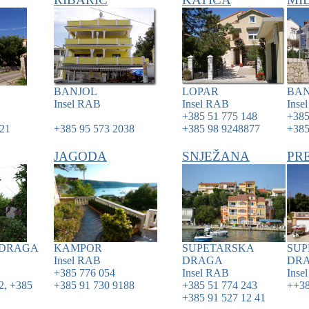
BANJOL
LOPAR
BAN
Insel
RAB
Insel
RAB
Inse
+385 51 775 148
+385
221
+385 95 573 2038
+385 98 9248877
+385
JAGODA
SNJEŽANA
PR
 DRAGA
KAMPOR
SUPETARSKA
SUP
Insel
RAB
DRAGA
DR
+385 776 054
Insel
RAB
Inse
2, +385
+385 91 730 9188
+385 51 774 243
++38
+385 91 527 12 41