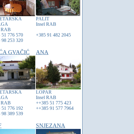
ETARSKA
PALIT
AGA
Insel
RAB
l
RAB
 51 776 570
+385 91 482 2045
 98 253 320
ĆA GVAČIĆ
ANA
ETARSKA
LOPAR
AGA
Insel
RAB
l
RAB
++385 51 775 423
 51 776 192
++385 91 577 7964
 98 389 539
F
SNJEZANA