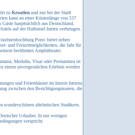
hört zu
Kroatien
und nur bei der Stadt
trien kann an einer Küstenlänge von 537
s Gäste hauptsächlich aus Deutschland,
otels auf der Halbinsel Istrien verbringen.
Touristenhochburg Porec bietet neben
rt- und Freizeitmöglichkeiten, die Jahr für
t seinem berühmten Amphitheater.
ntana, Medulin, Vrsar oder Premantura ist
n zu einem unvergesslichen Erlebnis werden
nungen und Ferienhäuser im Innern Istriens
ung zwischen den Besichtigungstouren, die
nem wunderschönen altrömischen Stadtkern.
 Deutscher Urlauber. In nur wenigen
edingungen verspricht.