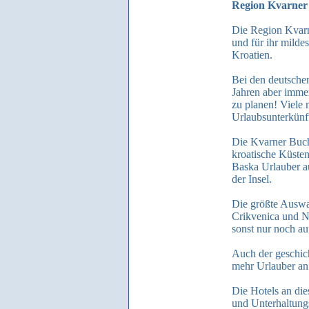
Region Kvarner
Die Region Kvarn
und für ihr milde
Kroatien.
Bei den deutsche
Jahren aber immer
zu planen! Viele 
Urlaubsunterkünf
Die Kvarner Buch
kroatische Küsten
Baska Urlauber au
der Insel.
Die größte Auswa
Crikvenica und N
sonst nur noch au
Auch der geschic
mehr Urlauber an.
Die Hotels an die
und Unterhaltun