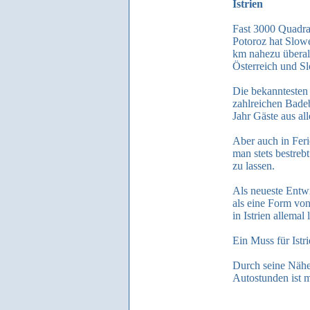
Istrien
Fast 3000 Quadrat
Potoroz hat Slowe
km nahezu überall
Österreich und S
Die bekanntesten 
zahlreichen Badeb
Jahr Gäste aus al
Aber auch in Fer
man stets bestreb
zu lassen.
Als neueste Entw
als eine Form vo
in Istrien allemal
Ein Muss für Istr
Durch seine Nähe 
Autostunden ist m