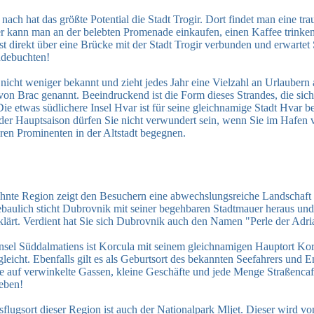
ach hat das größte Potential die Stadt Trogir. Dort findet man eine t
r kann man an der belebten Promenade einkaufen, einen Kaffee trinken
ist direkt über eine Brücke mit der Stadt Trogir verbunden und erwarte
adebuchten!
t nicht weniger bekannt und zieht jedes Jahr eine Vielzahl an Urlauber
on Brac genannt. Beeindruckend ist die Form dieses Strandes, die si
ie etwas südlichere Insel Hvar ist für seine gleichnamige Stadt Hvar bek
 der Hauptsaison dürfen Sie nicht verwundert sein, wenn Sie im Hafen v
ren Prominenten in der Altstadt begegnen.
nte Region zeigt den Besuchern eine abwechslungsreiche Landschaft 
tebaulich sticht Dubrovnik mit seiner begehbaren Stadtmauer heraus u
klärt. Verdient hat Sie sich Dubrovnik auch den Namen "Perle der Adri
nsel Süddalmatiens ist Korcula mit seinem gleichnamigen Hauptort Kor
leicht. Ebenfalls gilt es als Geburtsort des bekannten Seefahrers und E
Sie auf verwinkelte Gassen, kleine Geschäfte und jede Menge Straßencafe
geben!
flugsort dieser Region ist auch der Nationalpark Mljet. Dieser wird vo