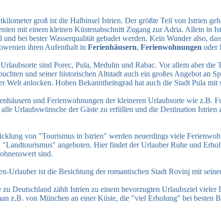
kilometer groß ist die Halbinsel Istrien. Der größte Teil von Istrien ge
nien mit einem kleinen Küstenabschnitt Zugang zur Adria. Allein in Is
 und bei bester Wasserqualität gebadet werden. Kein Wunder also, das
lowenien ihren Aufenthalt in
Ferienhäusern
,
Ferienwohnungen
oder H
Urlaubsorte sind Porec, Pula, Medulin und Rabac. Vor allem aber die 
uchten und seiner historischen Altstadt auch ein großes Angebot an Spo
ler Welt anlocken. Hohen Bekanntheitsgrad hat auch die Stadt Pula mi
ienhäusern und Ferienwohnungen der kleineren Urlaubsorte wie z.B. Fu
t alle Urlaubswünsche der Gäste zu erfüllen und die Destination Istrie
icklung von "Tourismus in Istrien" werden neuerdings viele Ferienwoh
n "Landtourismus" angeboten. Hier findet der Urlauber Ruhe und Erhol
 lohnenswert sind.
ien-Urlauber ist die Besichtung der romantischen Stadt Rovinj mit sei
zu Deutschland zählt Istrien zu einem bevorzugten Urlaubsziel vieler
an z.B. von München an einer Küste, die "viel Erholung" bei besten B