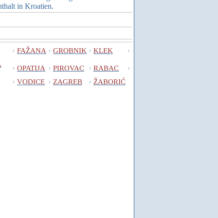
halt in Kroatien.
FAŽANA
GROBNIK
KLEK
I
I
I
I
A
OPATIJA
PIROVAC
RABAC
I
I
I
I
VODICE
ZAGREB
ŽABORIĆ
I
I
I