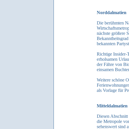
Norddalmatien
Die berühmten Nat
Wirtschaftsmetrop
nächste größere S
Bekanntheitsgrad 
bekannten Partyst
Richtige Insider-
erholsamen Urlau
der Fähre von Bio
einsamen Buchten
Weitere schöne Or
Ferienwohnungen 
als Vorlage für P
Mitteldalmatien
Diesen Abschnitt 
die Metropole von
sehenswert sind a