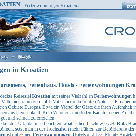
ATIEN
Ferienwohnungen Kroatien-
Ferienhaus,Appartements
gen in Kroatien
rtements, Ferienhaus, Hotels - Ferienwohnungen Kro
eckte Reiseziel
Kroatien
mit seiner Vielzahl an
Ferienwohnungen
ha
 Mittelmeerraum geschafft. Mit seiner unberührten Natur ist Kroatien i
eten Gebiete Europas. Etwa ein Viertel der Gäste die ihren Aufenthalt 
men aus Deutschland. Kein Wunder - durch den Bau der neuen Autobahn
gut und schnell zu erreichen.
ei den Urlaubern so beliebten kroat ischen Inseln wie z.B.
Rab
, Bra
können, setzt man in der Hochsaison mehr Fähren zur Beförderung der 
ien
ist mit seinen
Ferienwohnungen
,
Hotels
und Last Minute Angebot