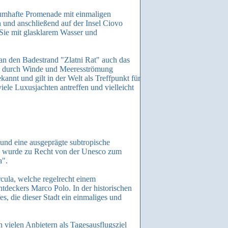
raumhafte Promenade mit einmaligen
 und anschließend auf der Insel Ciovo
t Sie mit glasklarem Wasser und
n an den Badestrand "Zlatni Rat" auch das
ch durch Winde und Meeresströmung
annt und gilt in der Welt als Treffpunkt für
iele Luxusjachten antreffen und vielleicht
und eine ausgeprägte subtropische
nd wurde zu Recht von der Unesco zum
a".
cula, welche regelrecht einem
ntdeckers Marco Polo. In der historischen
s, die dieser Stadt ein einmaliges und
n vielen Anbietern als Tagesausflugsziel