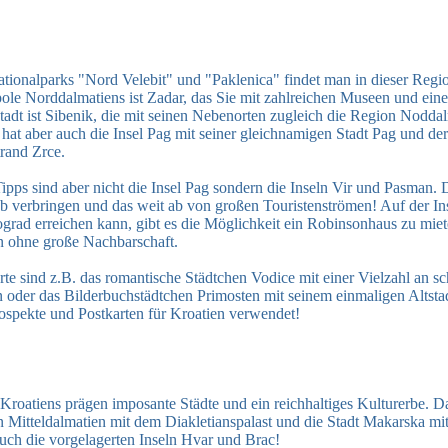
ionalparks "Nord Velebit" und "Paklenica" findet man in dieser Regio
ole Norddalmatiens ist Zadar, das Sie mit zahlreichen Museen und eine
tadt ist Sibenik, die mit seinen Nebenorten zugleich die Region Nodda
hat aber auch die Insel Pag mit seiner gleichnamigen Stadt Pag und de
rand Zrce.
Tipps sind aber nicht die Insel Pag sondern die Inseln Vir und Pasman
b verbringen und das weit ab von großen Touristenströmen! Auf der In
grad erreichen kann, gibt es die Möglichkeit ein Robinsonhaus zu miet
 ohne große Nachbarschaft.
te sind z.B. das romantische Städtchen Vodice mit einer Vielzahl an 
oder das Bilderbuchstädtchen Primosten mit seinem einmaligen Altstad
rospekte und Postkarten für Kroatien verwendet!
Kroatiens prägen imposante Städte und ein reichhaltiges Kulturerbe. Das 
 Mitteldalmatien mit dem Diakletianspalast und die Stadt Makarska mit 
uch die vorgelagerten Inseln Hvar und Brac!