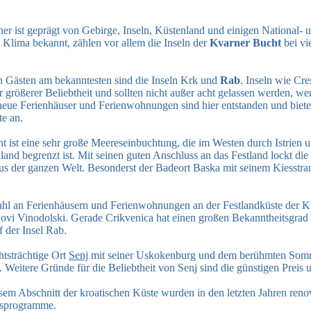
er ist geprägt von Gebirge, Inseln, Küstenland und einigen National-
s Klima bekannt, zählen vor allem die Inseln der
Kvarner Bucht
bei vi
n Gästen am bekanntesten sind die Inseln Krk und
Rab
. Inseln wie Cre
 größerer Beliebtheit und sollten nicht außer acht gelassen werden, w
neue Ferienhäuser und Ferienwohnungen sind hier entstanden und biete
te an.
t ist eine sehr große Meereseinbuchtung, die im Westen durch Istrien
land begrenzt ist. Mit seinen guten Anschluss an das Festland lockt di
s der ganzen Welt. Besonderst der Badeort Baska mit seinem Kiesstrand
hl an Ferienhäusern und Ferienwohnungen an der Festlandküste der Kv
ovi Vinodolski. Gerade Crikvenica hat einen großen Bekanntheitsgrad
f der Insel Rab.
htsträchtige Ort
Senj
mit seiner Uskokenburg und dem berühmten Somme
 Weitere Gründe für die Beliebtheit von Senj sind die günstigen Preis un
sem Abschnitt der kroatischen Küste wurden in den letzten Jahren reno
gsprogramme.