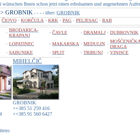
wünschen Ihnen schon jetzt einen erholsamen und angenehmen Aufent
>> GROBNIK
- - - - über:
GROBNIK
ČIOVO
KORČULA
KRK
PAG
PELJESAC
RAB
I
I
I
I
I
BRODARICA-
ČAVLE
DRAMALJ
DUBROVNIK
I
I
I
I
KRAPANJ
MOŠĆENIČK
LOPATINEC
MAKARSKA
MEDULIN
I
I
I
I
DRAGA
SABUNIKE
SPLIT
TRIBUNJ
VINISCE
I
I
I
I
MIHELČIĆ
GROBNIK
++385 51 259 416
4
++385 91 560 6427
tiens: