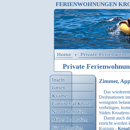
FERIENWOHNUNGEN KRO
Private Ferienwohnun
Zimmer, Appa
Das wiederentd
Destinationen im
wenigsten belast
verbringen, kom
Süden Kroatiens 
Damit auch die b
erreicht werden 
Kurzum -
Kroat