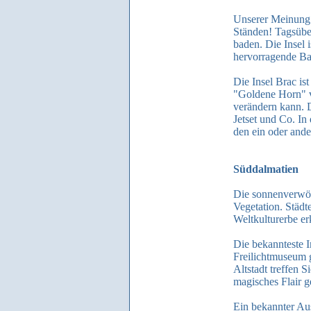
Unserer Meinung n
Ständen! Tagsübe
baden. Die Insel 
hervorragende B
Die Insel Brac is
"Goldene Horn" v
verändern kann. D
Jetset und Co. In
den ein oder ande
Süddalmatien
Die sonnenverwöh
Vegetation. Städ
Weltkulturerbe er
Die bekannteste I
Freilichtmuseum g
Altstadt treffen 
magisches Flair 
Ein bekannter Aus