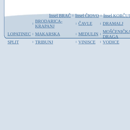
Insel
Insel
Insel
BRAČ
ČIOVO
KORČU
I
I
BRODARICA-
ČAVLE
DRAMALJ
I
I
I
KRAPANJ
MOŠĆENIČK
LOPATINEC
MAKARSKA
MEDULIN
I
I
I
DRAGA
SPLIT
TRIBUNJ
VINISCE
VODICE
I
I
I