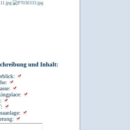
chreibung und Inhalt:
rblick:
he:
asse:
kingplace:
:
:
maanlage:
erung: