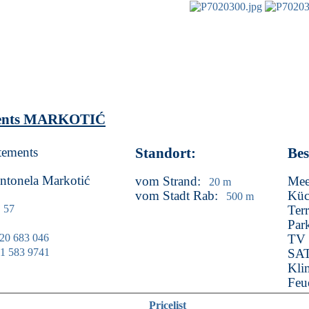
nts
MARKOTIĆ
tements
Standort:
Bes
ntonela Markotić
vom Strand:
Mee
20
m
vom Stadt Rab:
Küc
500
m
j 57
Terr
Par
20 683 046
TV 
1 583 9741
SAT
Kli
Feu