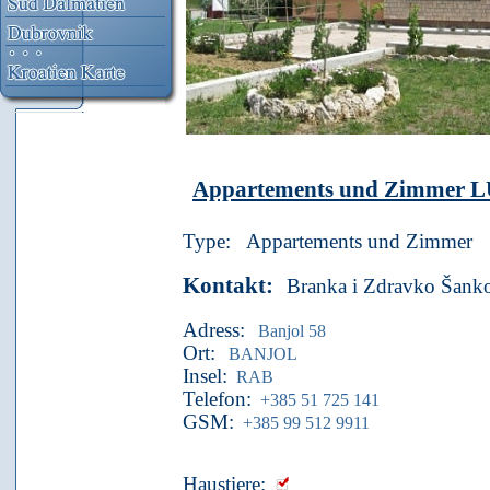
Appartements und Zimmer
L
Type:
Appartements und Zimmer
Kontakt:
Branka i Zdravko Šank
Adress:
Banjol 58
Ort:
BANJOL
Insel:
RAB
Telefon:
+385 51 725 141
GSM:
+385 99 512 9911
Haustiere: