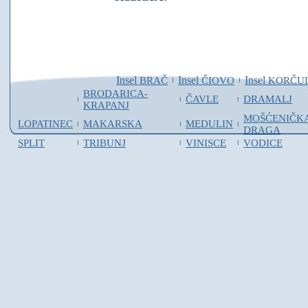
Insel
Insel
Insel
BRAČ
ČIOVO
KORČU
I
I
BRODARICA-
ČAVLE
DRAMALJ
I
I
I
KRAPANJ
MOŠĆENIČK
LOPATINEC
MAKARSKA
MEDULIN
I
I
I
DRAGA
SPLIT
TRIBUNJ
VINISCE
VODICE
I
I
I